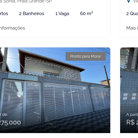
a Sonia, Praia Grande-SP
Vi
rtos
2 Banheiros
1 Vaga
60 m²
2 Qua
informações
Mais 
Pronto para Morar
r de:
A parti
275.000
R$ 