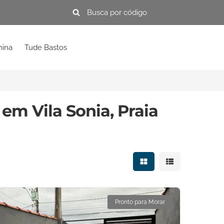
mina
Tude Bastos
em Vila Sonia, Praia
Mostrar resultados e
Mostrar resulta
Pronto para Morar