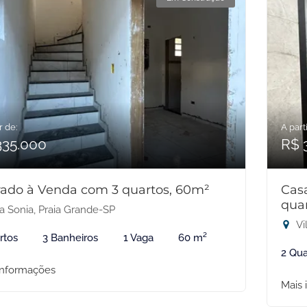
r de:
A parti
335.000
R$ 
ado à Venda com 3 quartos, 60m²
Cas
qua
a Sonia, Praia Grande-SP
Vi
rtos
3 Banheiros
1 Vaga
60 m²
2 Qua
informações
Mais 