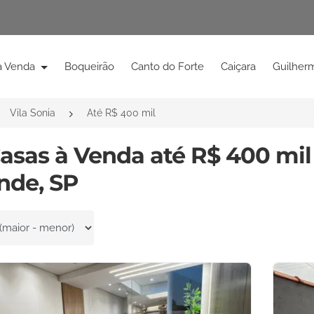
à Venda
Boqueirão
Canto do Forte
Caiçara
Guilher
Vila Sonia
Até R$ 400 mil
Casas à Venda até R$ 400 mil 
nde, SP
por