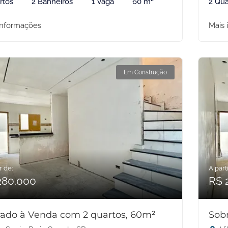
rtos
2 Banheiros
1 Vaga
60 m²
2 Qua
informações
Mais 
Em Construção
r de:
A parti
280.000
R$ 
ado à Venda com 2 quartos, 60m²
Sob