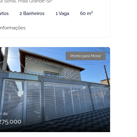
la Sonia, Praia Grande-SP
rtos
2 Banheiros
1 Vaga
60 m²
informações
Pronto para Morar
r de:
275.000