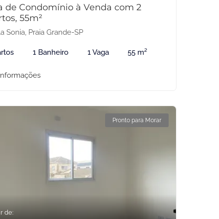
a de Condomínio à Venda com 2
rtos, 55m²
la Sonia, Praia Grande-SP
rtos
1 Banheiro
1 Vaga
55 m²
informações
Pronto para Morar
r de: