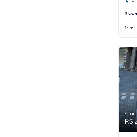
Vil
2 Qua
Mais 
A parti
R$ 