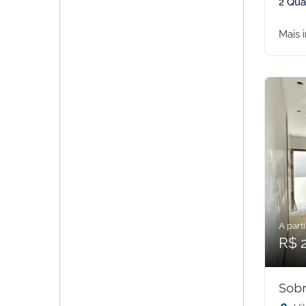
2 Qua
Mais 
A parti
R$ 
Sobr