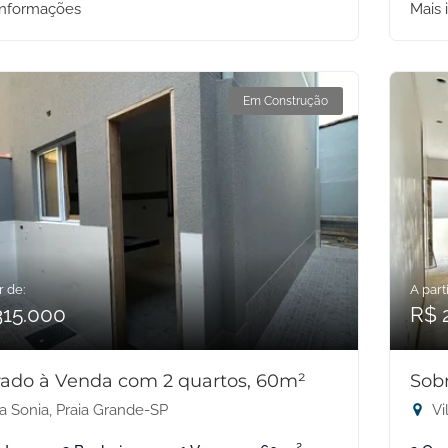
informações
Mais 
Em Construção
r de:
A parti
315.000
R$ 
ado à Venda com 2 quartos, 60m²
Sob
a Sonia, Praia Grande-SP
Vi