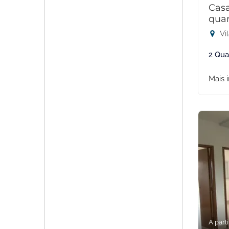
Cas
quar
Vil
2 Qua
Mais 
A parti