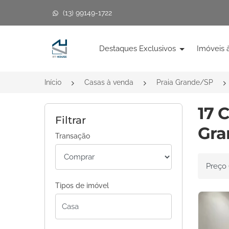
(13) 99149-1722
Página inicial
Destaques Exclusivos
Imóveis 
Início
Casas à venda
Praia Grande/SP
17 
Filtrar
Gra
Transação
Ordenar 
Tipos de imóvel