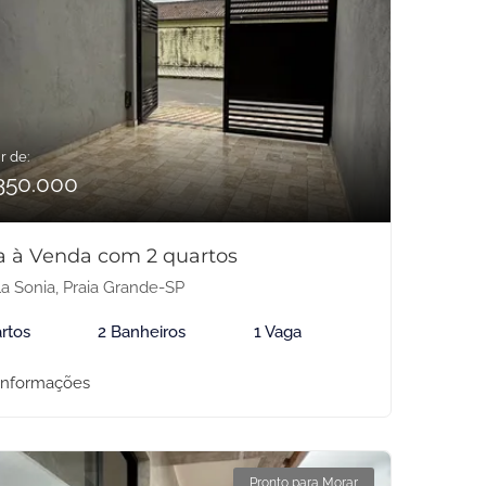
r de:
350.000
a à Venda com 2 quartos
la Sonia, Praia Grande-SP
rtos
2 Banheiros
1 Vaga
informações
Pronto para Morar