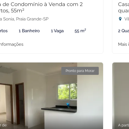
a de Condomínio à Venda com 2
Cas
tos, 55m²
qua
a Sonia, Praia Grande-SP
Vi
rtos
1 Banheiro
1 Vaga
55 m²
2 Qua
informações
Mais 
Pronto para Morar
r de:
A parti