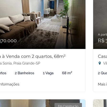
A parti
370.000
R$ 
 à Venda com 2 quartos, 68m²
Cas
a Sonia, Praia Grande-SP
Vi
rtos
2 Banheiros
1 Vaga
68 m²
2 Qua
informações
Mais 
Em Construção