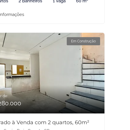
rtos
2 Banheiros
1 Vaga
60 m²
informações
Em Construção
r de:
280.000
rado à Venda com 2 quartos, 60m²