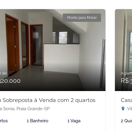
Pronto para Morar
r de:
A parti
320.000
R$ 
 Sobreposta à Venda com 2 quartos
Cas
a Sonia, Praia Grande-SP
Vi
rtos
1 Banheiro
1 Vaga
2 Qua