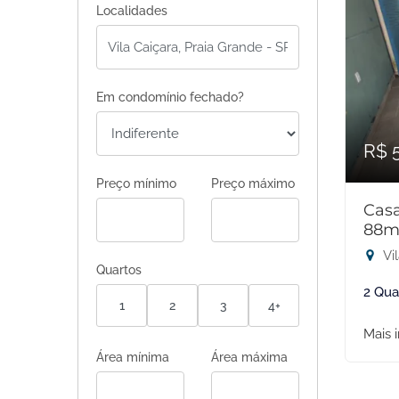
Localidades
Em condomínio fechado?
R$ 
Preço mínimo
Preço máximo
Cas
88m
Vil
Quartos
2 Qua
1
2
3
4+
Mais 
Área mínima
Área máxima