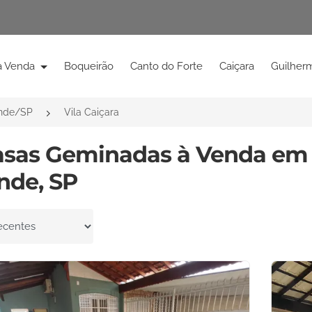
à Venda
Boqueirão
Canto do Forte
Caiçara
Guilher
ande/SP
Vila Caiçara
asas Geminadas à Venda em V
nde, SP
por