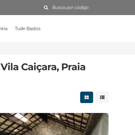
mina
Tude Bastos
ila Caiçara, Praia
Mostrar resultados e
Mostrar resulta