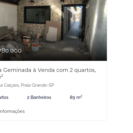
780.000
a Geminada à Venda com 2 quartos,
²
la Caiçara, Praia Grande-SP
rtos
2 Banheiros
89 m²
informações