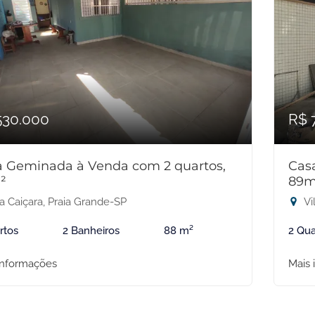
530.000
R$ 
a Geminada à Venda com 2 quartos,
Cas
²
89m
a Caiçara, Praia Grande-SP
Vi
rtos
2 Banheiros
88 m²
2 Qua
informações
Mais 