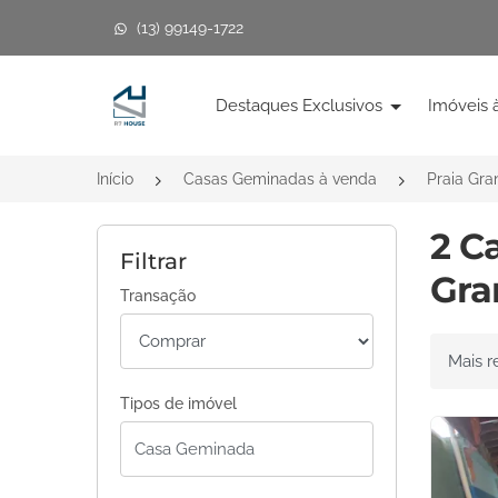
(13) 99149-1722
Página inicial
Destaques Exclusivos
Imóveis 
Início
Casas Geminadas à venda
Praia Gr
2 C
Filtrar
Gra
Transação
Ordenar 
Tipos de imóvel