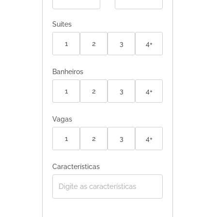
Suítes
1
2
3
4+
Banheiros
1
2
3
4+
Vagas
1
2
3
4+
Características