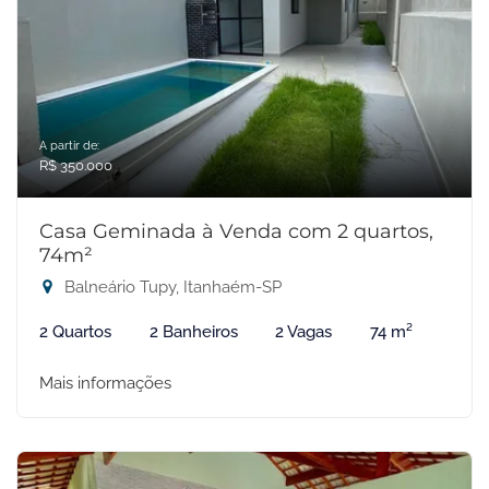
A partir de:
R$ 350.000
Casa Geminada à Venda com 2 quartos,
74m²
Balneário Tupy, Itanhaém-SP
2 Quartos
2 Banheiros
2 Vagas
74 m²
Mais informações