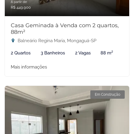
A partir de:
R$ 449.900
Casa Geminada à Venda com 2 quartos,
88m²
Balneário Regina Maria, Mongaguá-SP
2 Quartos
3 Banheiros
2 Vagas
88 m²
Mais informações
Em Construção