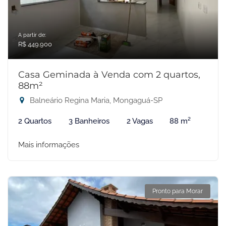
A partir de:
R$ 449.900
Casa Geminada à Venda com 2 quartos,
88m²
Balneário Regina Maria, Mongaguá-SP
2 Quartos
3 Banheiros
2 Vagas
88 m²
Mais informações
Pronto para Morar