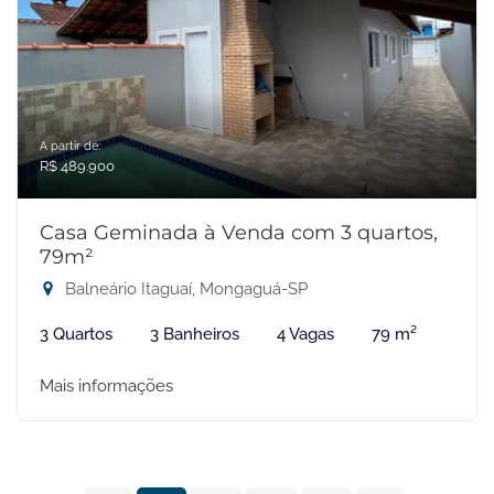
A partir de:
R$ 489.900
Casa Geminada à Venda com 3 quartos,
79m²
Balneário Itaguaí, Mongaguá-SP
3 Quartos
3 Banheiros
4 Vagas
79 m²
Mais informações