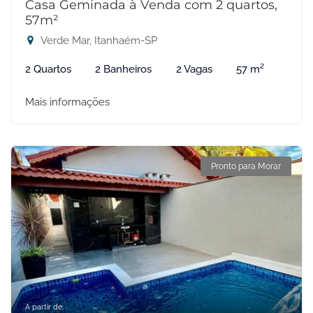
Casa Geminada à Venda com 2 quartos,
57m²
Verde Mar, Itanhaém-SP
2 Quartos
2 Banheiros
2 Vagas
57 m²
Mais informações
Pronto para Morar
A partir de: