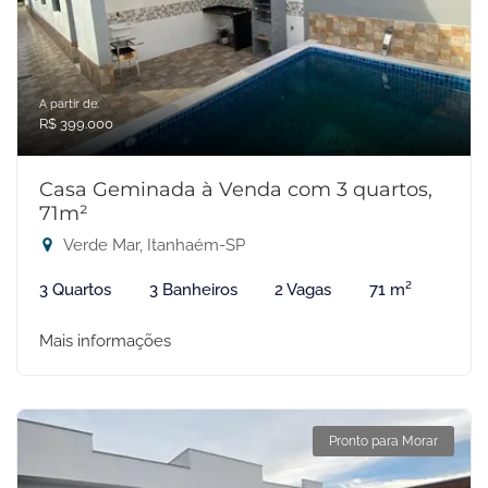
A partir de:
R$ 399.000
Casa Geminada à Venda com 3 quartos,
71m²
Verde Mar, Itanhaém-SP
3 Quartos
3 Banheiros
2 Vagas
71 m²
Mais informações
Pronto para Morar