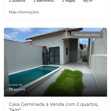
2 Quartos
2 Banheiros
2 Vagas
69 m²
Mais informações
Pronto para Morar
A partir de:
R$ 350.000
Casa Geminada à Venda com 2 quartos,
74m²