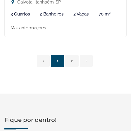
Gaivota, Itanhaém-SP
3 Quartos
2 Banheiros
2 Vagas
70 m²
Mais informações
‹
1
2
›
Fique por dentro!