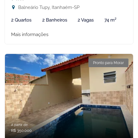
Balneário Tupy, Itanhaém-SP
2 Quartos
2 Banheiros
2 Vagas
74 m²
Mais informações
Pronto para Morar
A partir de:
R$ 350.000