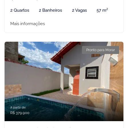
2 Quartos
2 Banheiros
2 Vagas
57 m²
Mais informações
Pronto para Morar
A partir de:
R$ 379.900