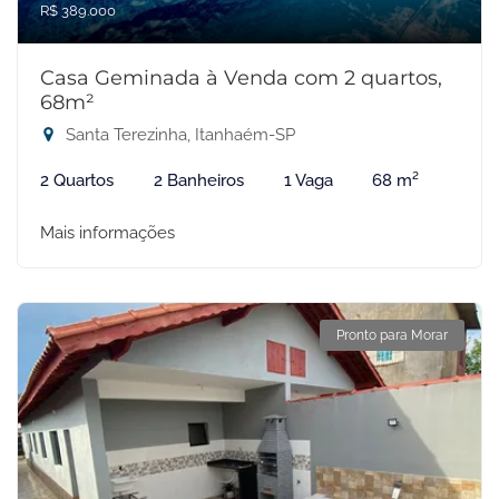
R$ 389.000
Casa Geminada à Venda com 2 quartos,
68m²
Santa Terezinha, Itanhaém-SP
2 Quartos
2 Banheiros
1 Vaga
68 m²
Mais informações
Pronto para Morar