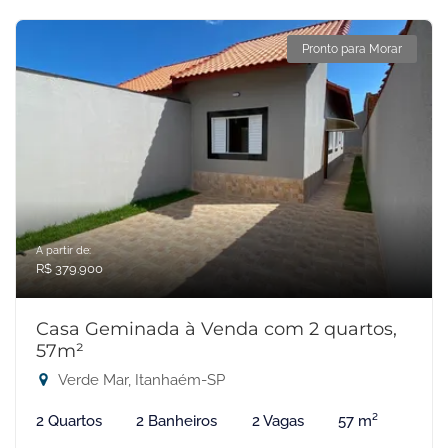
Pronto para Morar
A partir de:
R$ 379.900
Casa Geminada à Venda com 2 quartos,
57m²
Verde Mar, Itanhaém-SP
2 Quartos
2 Banheiros
2 Vagas
57 m²