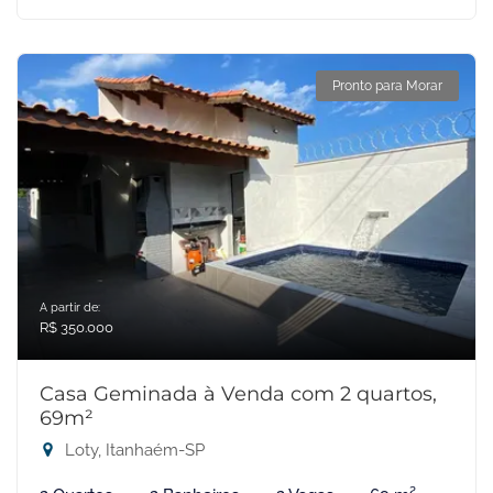
Pronto para Morar
A partir de:
R$ 350.000
Casa Geminada à Venda com 2 quartos,
69m²
Loty, Itanhaém-SP