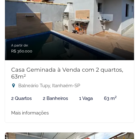
A partir de:
R$ 360.000
Casa Geminada à Venda com 2 quartos,
63m²
Balneário Tupy, Itanhaém-SP
2 Quartos
2 Banheiros
1 Vaga
63 m²
Mais informações