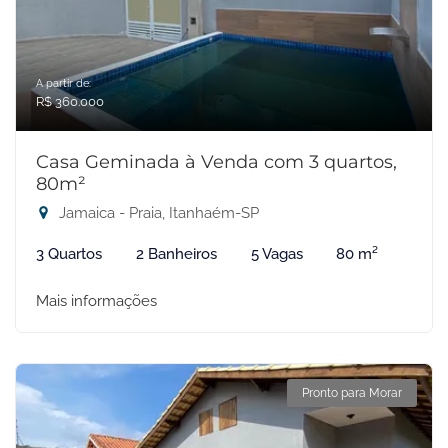
A partir de:
R$ 360.000
Casa Geminada à Venda com 3 quartos,
80m²
Jamaica - Praia, Itanhaém-SP
3 Quartos
2 Banheiros
5 Vagas
80 m²
Mais informações
Pronto para Morar