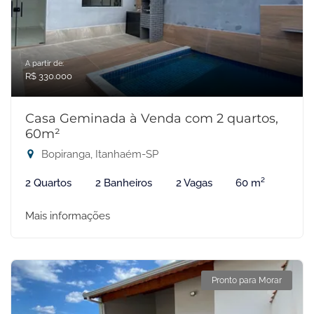
A partir de:
R$ 330.000
Casa Geminada à Venda com 2 quartos,
60m²
Bopiranga, Itanhaém-SP
2 Quartos
2 Banheiros
2 Vagas
60 m²
Mais informações
Pronto para Morar