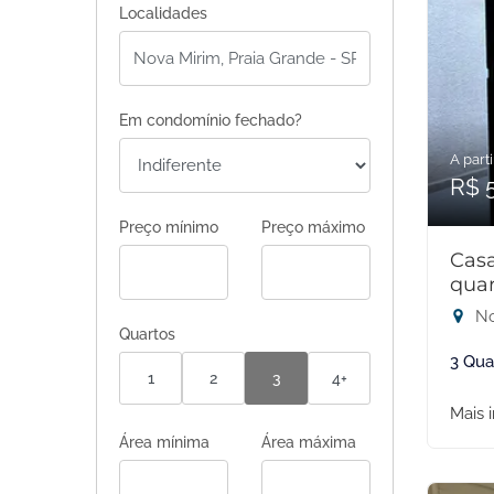
Localidades
Em condomínio fechado?
A parti
R$ 
Preço mínimo
Preço máximo
Cas
quar
No
Quartos
3 Qua
1
2
3
4+
Mais 
Área mínima
Área máxima