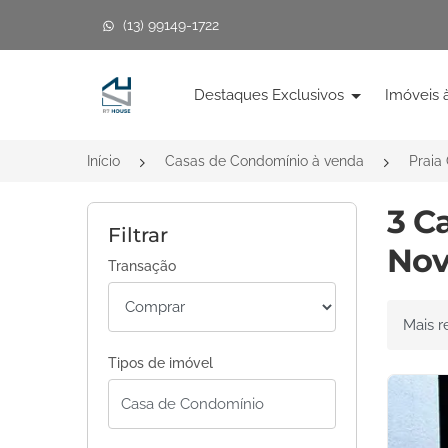
(13) 99149-1722
Página inicial
Destaques Exclusivos
Imóveis 
Início
Casas de Condomínio à venda
Praia
3 C
Filtrar
Nov
Transação
Ordenar 
Tipos de imóvel