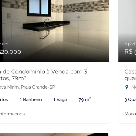
r de:
A parti
520.000
R$ 
a de Condomínio à Venda com 3
Cas
tos, 79m²
qua
va Mirim, Praia Grande-SP
No
rtos
1 Banheiro
1 Vaga
79 m²
3 Qua
informações
Mais 