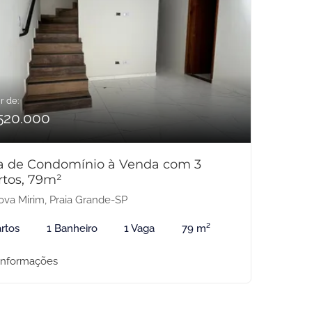
r de:
520.000
a de Condomínio à Venda com 3
rtos, 79m²
va Mirim, Praia Grande-SP
rtos
1 Banheiro
1 Vaga
79 m²
informações