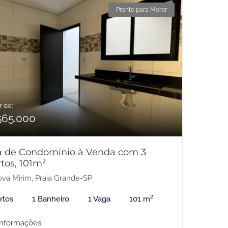
Pronto para Morar
r de:
565.000
a de Condomínio à Venda com 3
tos, 101m²
va Mirim, Praia Grande-SP
rtos
1 Banheiro
1 Vaga
101 m²
informações