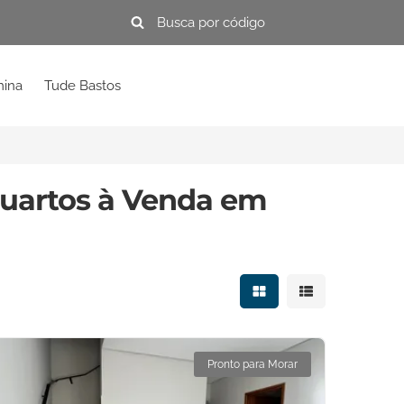
mina
Tude Bastos
uartos à Venda em
Mostrar resultados e
Mostrar resulta
Pronto para Morar