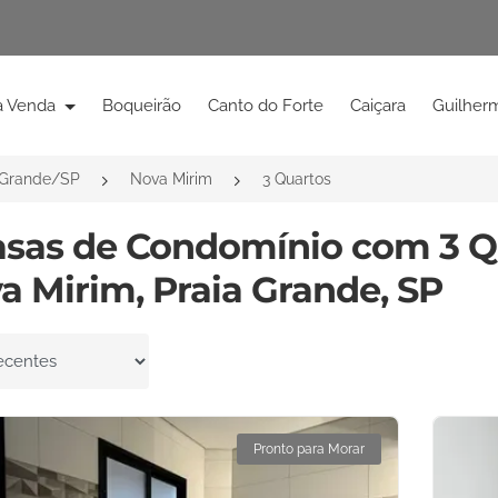
à Venda
Boqueirão
Canto do Forte
Caiçara
Guilher
 Grande/SP
Nova Mirim
3 Quartos
asas de Condomínio com 3 Q
a Mirim, Praia Grande, SP
por
Pronto para Morar