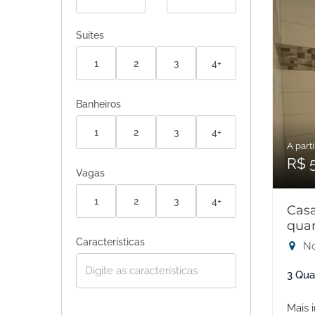
Suítes
1
2
3
4+
Banheiros
1
2
3
4+
A parti
R$ 
Vagas
1
2
3
4+
Cas
quar
Características
No
3 Qua
Mais 