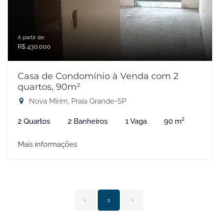
A partir de:
R$ 430.000
Casa de Condomínio à Venda com 2
quartos, 90m²
Nova Mirim, Praia Grande-SP
2 Quartos
2 Banheiros
1 Vaga
90 m²
Mais informações
‹
1
›