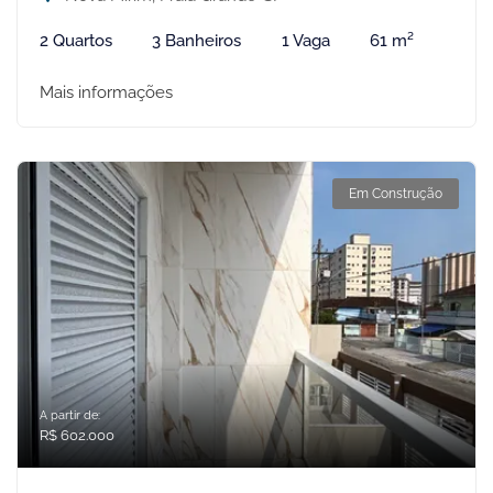
2 Quartos
3 Banheiros
1 Vaga
61 m²
Mais informações
Em Construção
A partir de:
R$ 602.000