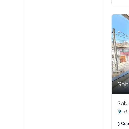
Sob
Sobr
Gu
3 Qua