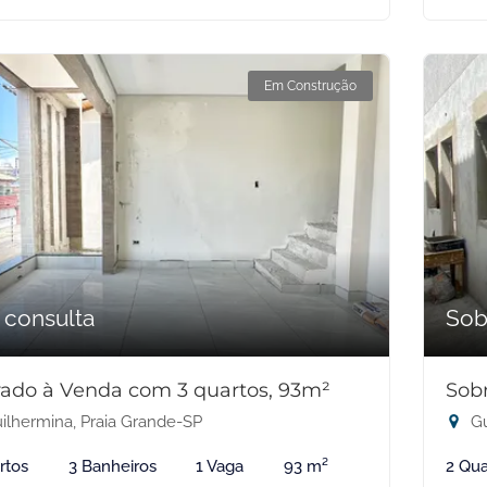
Em Construção
 consulta
Sob
ado à Venda com 3 quartos, 93m²
Sob
ilhermina, Praia Grande-SP
Gu
rtos
3 Banheiros
1 Vaga
93 m²
2 Qua