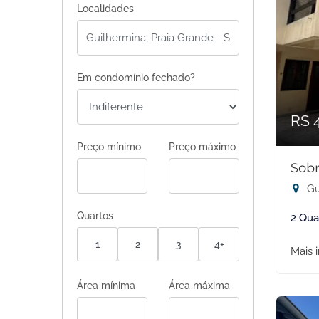
Localidades
Em condomínio fechado?
R$ 
Preço mínimo
Preço máximo
Sobr
Gu
Quartos
2 Qua
1
2
3
4+
Mais 
Área mínima
Área máxima