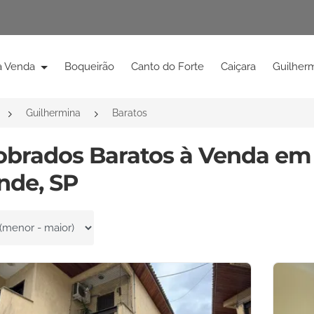
à Venda
Boqueirão
Canto do Forte
Caiçara
Guilher
Guilhermina
Baratos
Sobrados Baratos à Venda em
nde, SP
por