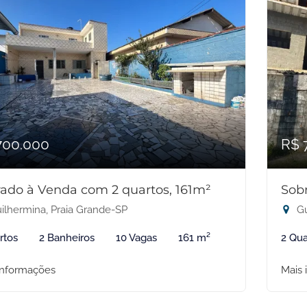
700.000
R$ 
ado à Venda com 2 quartos, 161m²
Sob
ilhermina, Praia Grande-SP
Gu
rtos
2 Banheiros
10 Vagas
161 m²
2 Qua
informações
Mais 