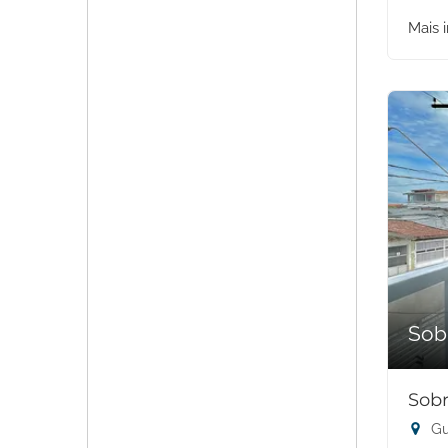
Mais 
Sob
Sobr
Gu