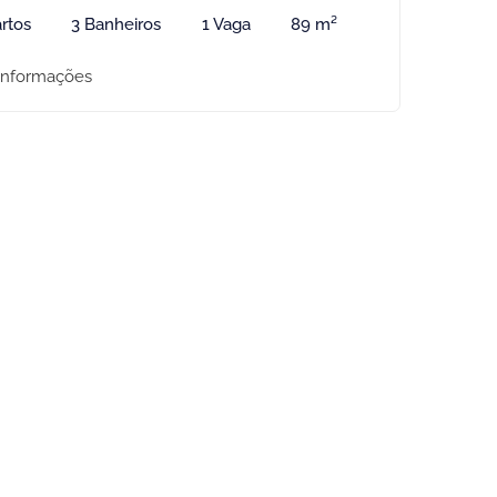
rtos
3 Banheiros
1 Vaga
89 m²
informações