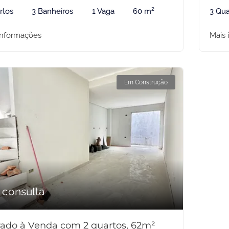
rtos
3 Banheiros
1 Vaga
60 m²
3 Qua
informações
Mais 
Em Construção
 consulta
ado à Venda com 2 quartos, 62m²