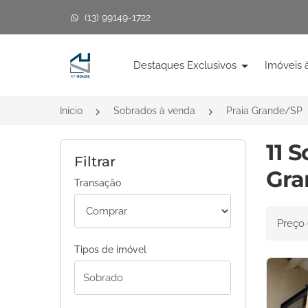
(13) 99149-1722
Página inicial
Destaques Exclusivos
Imóveis 
Início
Sobrados à venda
Praia Grande/SP
11 
Filtrar
Gra
Transação
Ordenar 
Tipos de imóvel