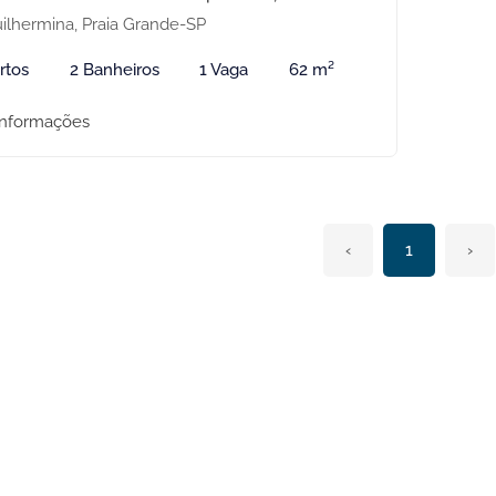
ilhermina, Praia Grande-SP
rtos
2 Banheiros
1 Vaga
62 m²
informações
‹
1
›