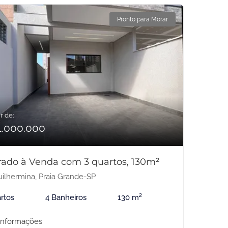
Pronto para Morar
r de:
1.000.000
rado à Venda com 3 quartos, 130m²
ilhermina, Praia Grande-SP
rtos
4 Banheiros
130 m²
informações