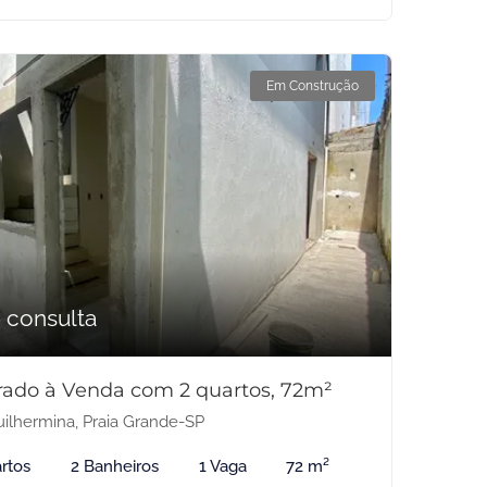
Em Construção
 consulta
rado à Venda com 2 quartos, 72m²
ilhermina, Praia Grande-SP
rtos
2 Banheiros
1 Vaga
72 m²