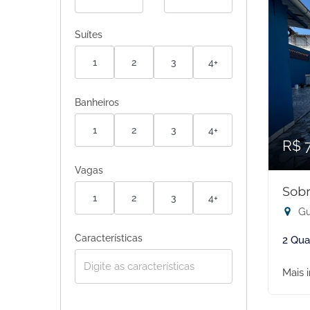
Suítes
1
2
3
4+
Banheiros
1
2
3
4+
R$ 
Vagas
Sobr
1
2
3
4+
Gu
Características
2 Qua
Mais 