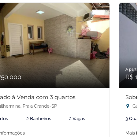
A parti
750.000
R$ 
ado à Venda com 3 quartos
Sob
ilhermina, Praia Grande-SP
Gu
rtos
2 Banheiros
2 Vagas
3 Qua
informações
Mais 