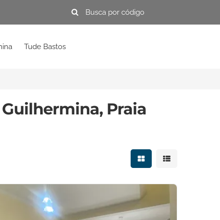
mina
Tude Bastos
 Guilhermina, Praia
Mostrar resultados e
Mostrar resulta