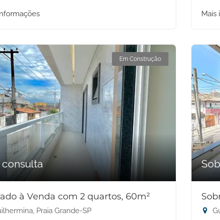
informações
Mais 
Em Construção
 consulta
Sob
ado à Venda com 2 quartos, 60m²
Sob
ilhermina, Praia Grande-SP
Gu