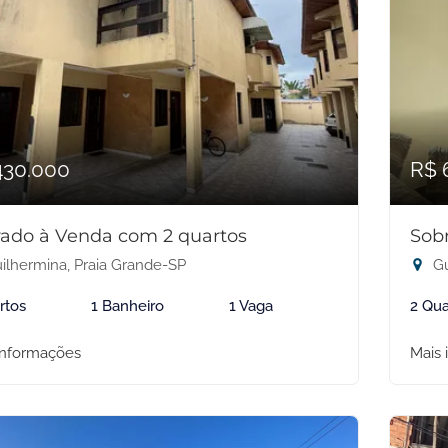
430.000
R$ 
ado à Venda com 2 quartos
Sob
ilhermina, Praia Grande-SP
Gu
rtos
1 Banheiro
1 Vaga
2 Qua
informações
Mais 