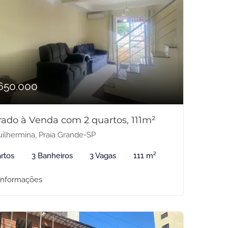
650.000
rado à Venda com 2 quartos, 111m²
ilhermina, Praia Grande-SP
rtos
3 Banheiros
3 Vagas
111 m²
informações