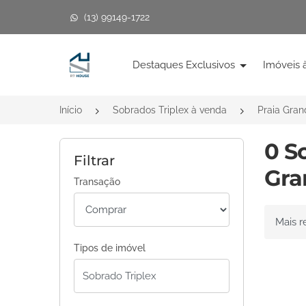
(13) 99149-1722
Página inicial
Destaques Exclusivos
Imóveis 
Início
Sobrados Triplex à venda
Praia Gra
0 S
Filtrar
Gra
Transação
Ordenar 
Tipos de imóvel