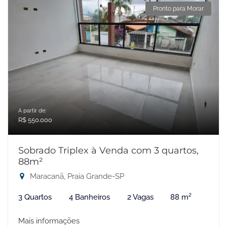
Pronto para Morar
A partir de:
R$ 550.000
Sobrado Triplex à Venda com 3 quartos,
88m²
Maracanã, Praia Grande-SP
3 Quartos
4 Banheiros
2 Vagas
88 m²
Mais informações