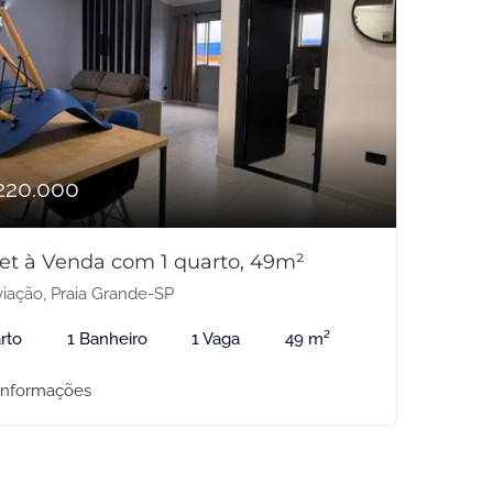
220.000
net à Venda com 1 quarto, 49m²
iação, Praia Grande-SP
rto
1 Banheiro
1 Vaga
49 m²
informações