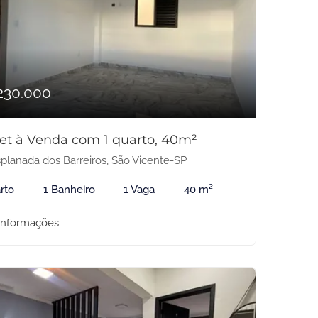
230.000
net à Venda com 1 quarto, 40m²
planada dos Barreiros, São Vicente-SP
rto
1 Banheiro
1 Vaga
40 m²
informações