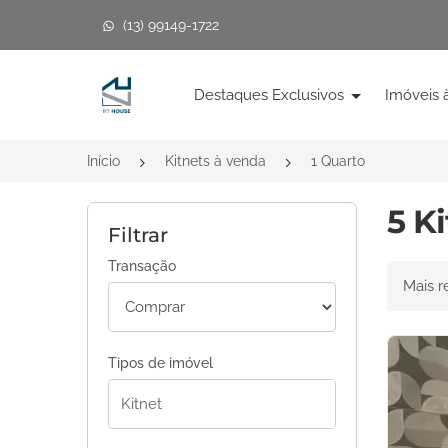
(13) 99149-1722
Página inicial
Destaques Exclusivos
Imóveis 
Início
Kitnets à venda
1 Quarto
5 K
Filtrar
Transação
Ordenar 
Tipos de imóvel