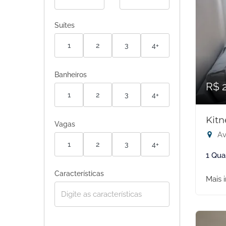
Suítes
1
2
3
4+
Banheiros
R$ 
1
2
3
4+
Kitn
Vagas
Av
1
2
3
4+
1 Qua
Características
Mais 