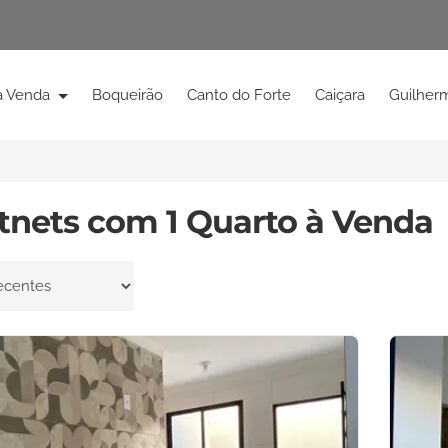
à Venda
Boqueirão
Canto do Forte
Caiçara
Guilher
itnets com 1 Quarto à Venda
por