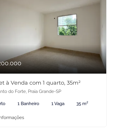
200.000
et à Venda com 1 quarto, 35m²
nto do Forte, Praia Grande-SP
rto
1 Banheiro
1 Vaga
35 m²
informações