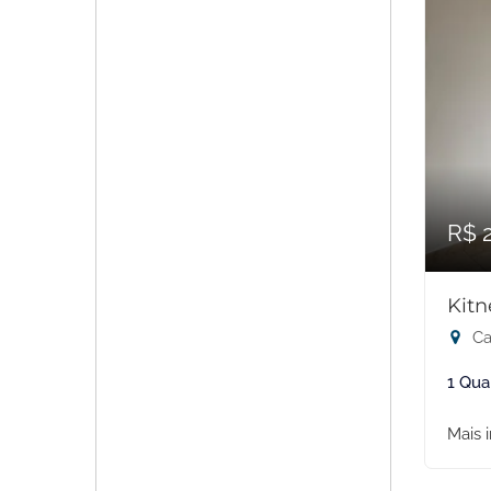
R$ 
Kitn
Ca
1 Qua
Mais 