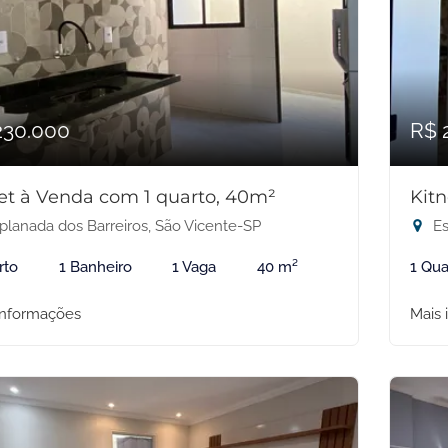
230.000
R$ 
et à Venda com 1 quarto, 40m²
Kit
planada dos Barreiros, São Vicente-SP
Es
rto
1 Banheiro
1 Vaga
40 m²
1 Qua
informações
Mais 