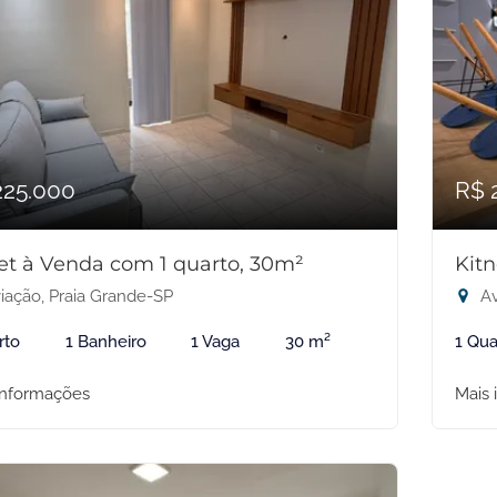
225.000
R$ 
et à Venda com 1 quarto, 30m²
Kit
iação, Praia Grande-SP
Av
rto
1 Banheiro
1 Vaga
30 m²
1 Qua
informações
Mais 