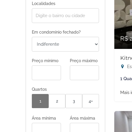
Localidades
Em condomínio fechado?
R$ 
Kitn
Preço mínimo
Preço máximo
Es
1 Qua
Quartos
Mais 
1
2
3
4+
Área mínima
Área máxima