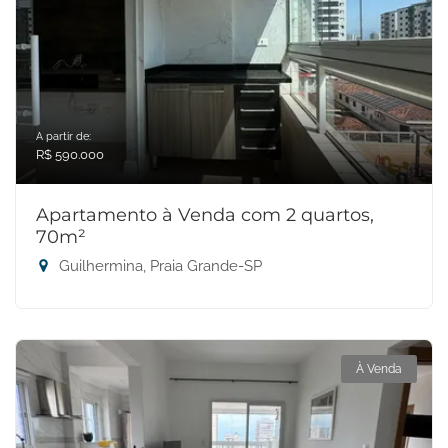
A partir de:
R$ 590.000
Apartamento à Venda com 2 quartos,
70m²
Guilhermina, Praia Grande-SP
À Venda