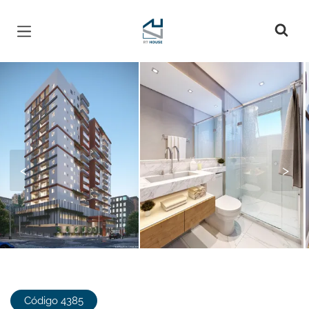
Página inicial
<
>
Código 4385