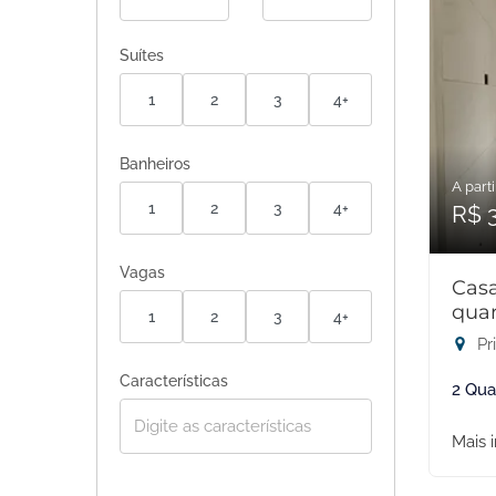
Suítes
1
2
3
4+
Banheiros
A parti
1
2
3
4+
R$ 
Vagas
Cas
quar
1
2
3
4+
Pr
Características
2 Qua
Mais 