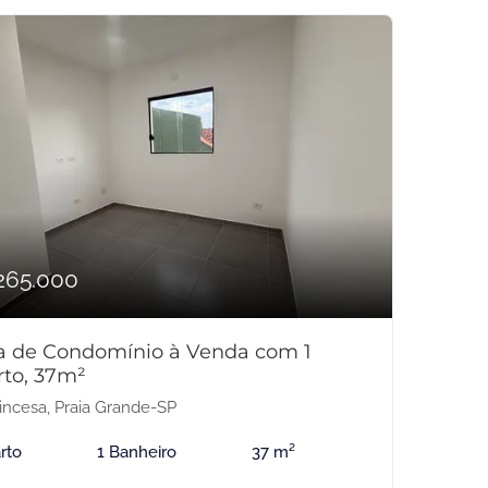
265.000
a de Condomínio à Venda com 1
rto, 37m²
incesa, Praia Grande-SP
rto
1 Banheiro
37 m²