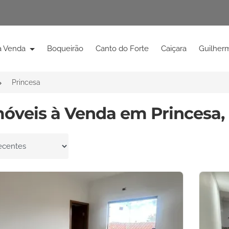
à Venda
Boqueirão
Canto do Forte
Caiçara
Guilher
Princesa
móveis à Venda em Princesa, 
por