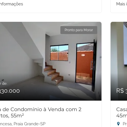
informações
Mais 
Pronto para Morar
r de:
330.000
R$ 
a de Condomínio à Venda com 2
Cas
tos, 55m²
45m
incesa, Praia Grande-SP
Pr