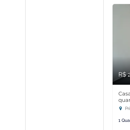
R$ 
Cas
quar
Pr
1 Qua