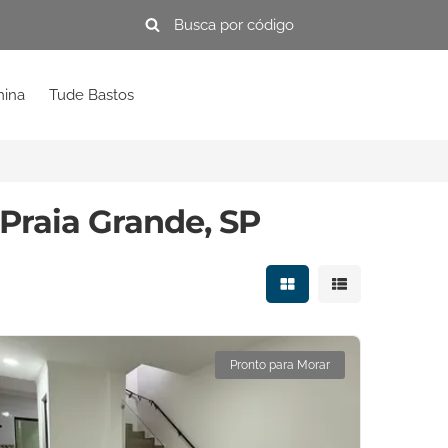
mina
Tude Bastos
Praia Grande, SP
Mostrar resultados e
Mostrar resulta
Pronto para Morar