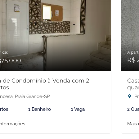
r de:
A parti
375.000
R$ 
a de Condomínio à Venda com 2
Cas
tos
qua
incesa, Praia Grande-SP
Pr
rtos
1 Banheiro
1 Vaga
2 Qua
informações
Mais 