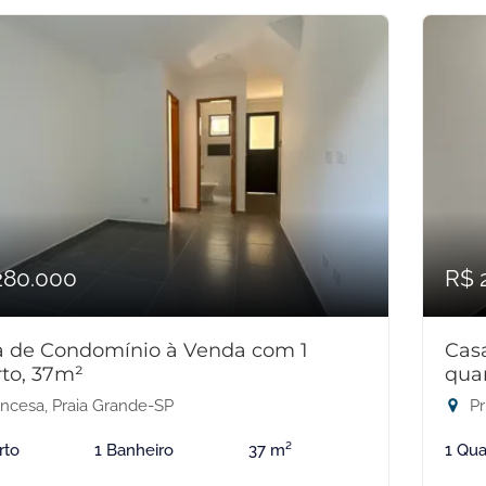
280.000
R$ 
a de Condomínio à Venda com 1
Cas
to, 37m²
qua
incesa, Praia Grande-SP
Pr
rto
1 Banheiro
37 m²
1 Qua