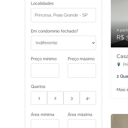
Localidades
A parti
Em condomínio fechado?
R$ 
Casa
Preço mínimo
Preço máximo
Pr
2 Qua
Quartos
Mais 
1
2
3
4+
Área mínima
Área máxima