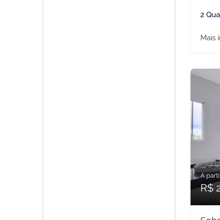
2 Qua
Mais 
A parti
R$ 