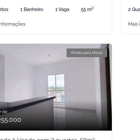
rtos
1 Banheiro
1 Vaga
55 m²
2 Qua
informações
Mais 
Pronto para Morar
r de:
255.000