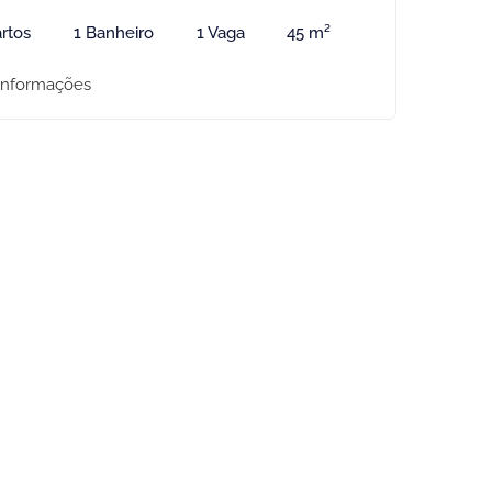
rtos
1 Banheiro
1 Vaga
45 m²
informações