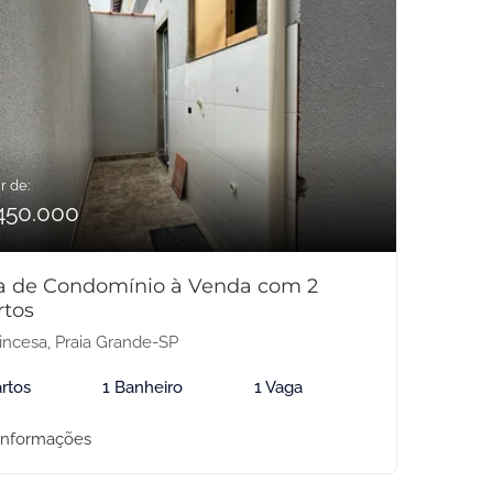
r de:
450.000
a de Condomínio à Venda com 2
rtos
incesa, Praia Grande-SP
rtos
1 Banheiro
1 Vaga
informações