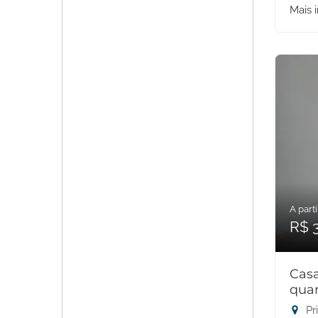
Mais 
A parti
R$ 
Cas
quar
Pr