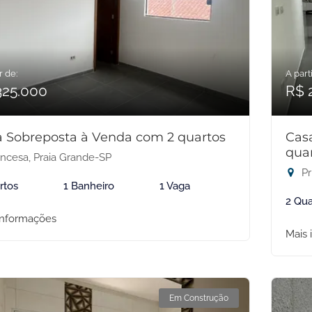
r de:
A parti
325.000
R$ 
 Sobreposta à Venda com 2 quartos
Cas
qua
incesa, Praia Grande-SP
Pr
rtos
1 Banheiro
1 Vaga
2 Qua
informações
Mais 
Em Construção