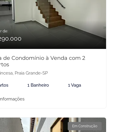
r de:
290.000
a de Condomínio à Venda com 2
rtos
incesa, Praia Grande-SP
rtos
1 Banheiro
1 Vaga
informações
Em Construção