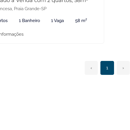
ado à Venda com 2 quartos, 58m²
incesa, Praia Grande-SP
rtos
1 Banheiro
1 Vaga
58 m²
informações
‹
1
›