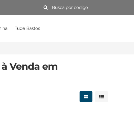
mina
Tude Bastos
s à Venda em
Mostrar resultados e
Mostrar resulta