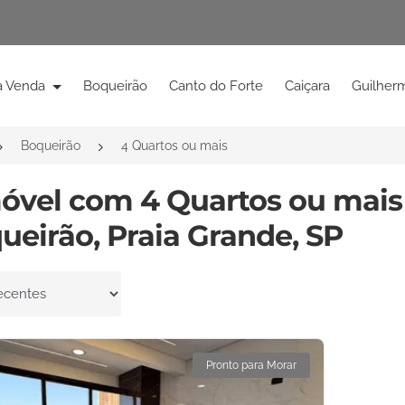
à Venda
Boqueirão
Canto do Forte
Caiçara
Guilher
Boqueirão
4 Quartos ou mais
móvel com 4 Quartos ou mai
ueirão, Praia Grande, SP
por
Pronto para Morar