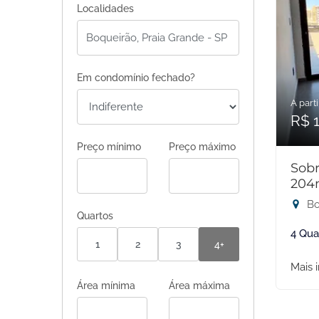
Localidades
Em condomínio fechado?
A parti
R$ 
Preço mínimo
Preço máximo
Sobr
204
Bo
Quartos
4 Qua
1
2
3
4+
Mais 
Área mínima
Área máxima