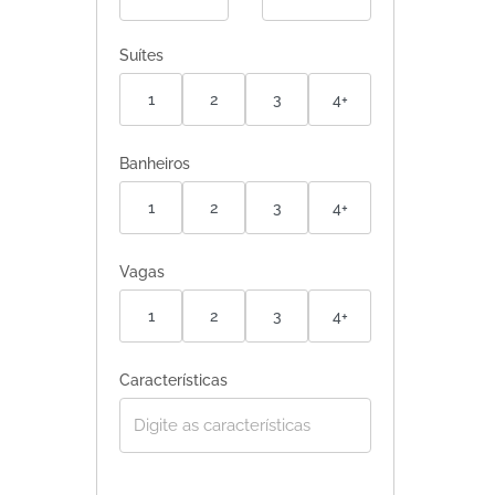
Suítes
1
2
3
4+
Banheiros
1
2
3
4+
Vagas
1
2
3
4+
Características