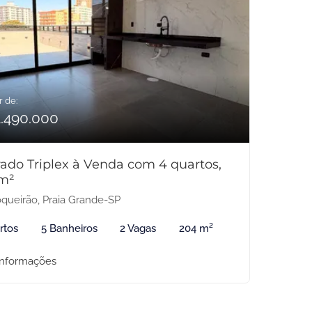
r de:
1.490.000
ado Triplex à Venda com 4 quartos,
m²
queirão, Praia Grande-SP
rtos
5 Banheiros
2 Vagas
204 m²
informações