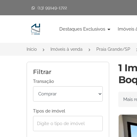
(13) 99149-1722
Página inicial
Destaques Exclusivos
Imóveis 
Início
Imóveis à venda
Praia Grande/SP
1 I
Filtrar
Boq
Transação
Ordenar 
Tipos de imóvel