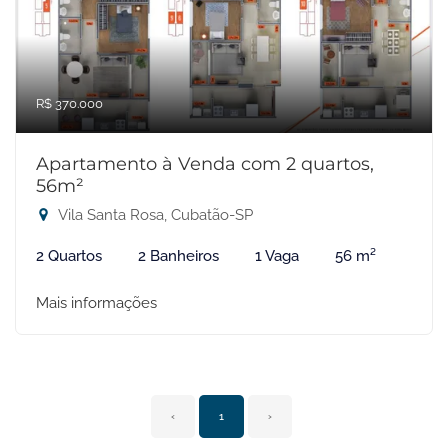
R$ 370.000
Apartamento à Venda com 2 quartos,
56m²
Vila Santa Rosa, Cubatão-SP
2 Quartos
2 Banheiros
1 Vaga
56 m²
Mais informações
‹
1
›