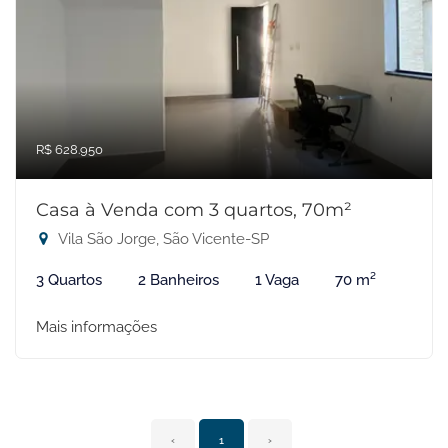
R$ 628.950
Casa à Venda com 3 quartos, 70m²
Vila São Jorge, São Vicente-SP
3 Quartos
2 Banheiros
1 Vaga
70 m²
Mais informações
‹
1
›