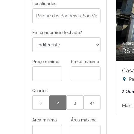
Localidades
Em condomínio fechado?
A parti
R$ 
Preço mínimo
Preço máximo
Casa
Pa
Quartos
2 Qua
1
2
3
4+
Mais 
Área mínima
Área máxima