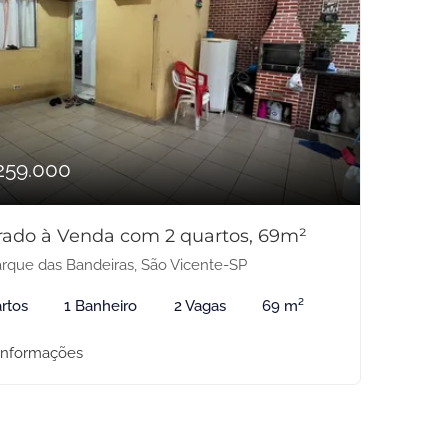
259.000
rado à Venda com 2 quartos, 69m²
rque das Bandeiras, São Vicente-SP
rtos
1 Banheiro
2 Vagas
69 m²
informações