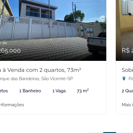
r de:
265.000
R$ 
 à Venda com 2 quartos, 73m²
Sob
rque das Bandeiras, São Vicente-SP
Pa
rtos
1 Banheiro
1 Vaga
73 m²
2 Qua
informações
Mais 