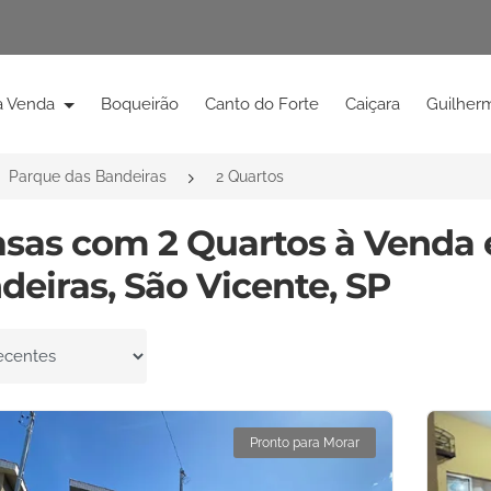
à Venda
Boqueirão
Canto do Forte
Caiçara
Guilher
Parque das Bandeiras
2 Quartos
asas com 2 Quartos à Venda
deiras, São Vicente, SP
por
Pronto para Morar