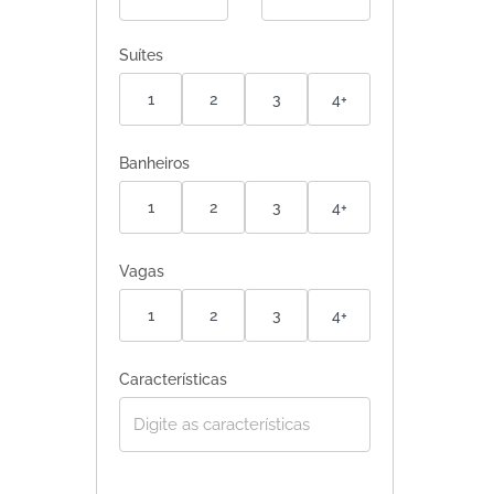
Suítes
1
2
3
4+
Banheiros
1
2
3
4+
Vagas
1
2
3
4+
Características