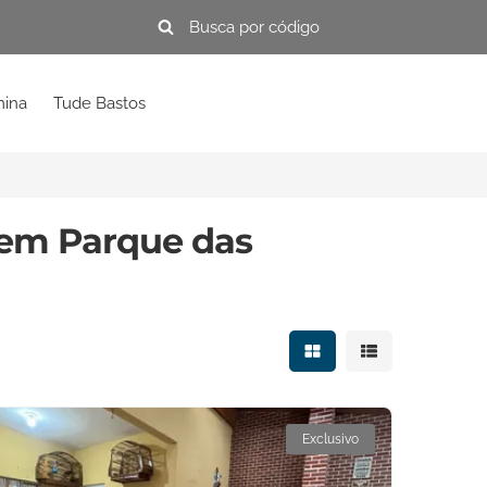
mina
Tude Bastos
 em Parque das
Mostrar resultados e
Mostrar resulta
Exclusivo