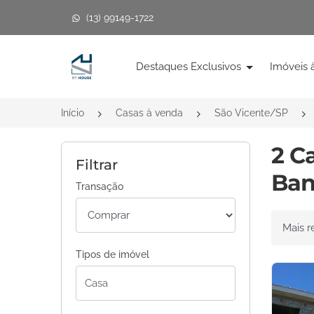
(13) 99149-1722
Página inicial
Destaques Exclusivos
Imóveis 
Início
Casas à venda
São Vicente/SP
2 C
Filtrar
Ban
Transação
Ordenar 
Tipos de imóvel