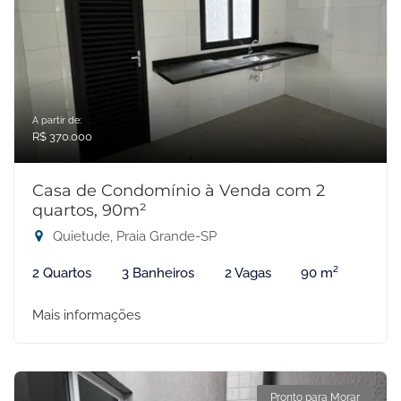
A partir de:
R$ 370.000
Casa de Condomínio à Venda com 2
quartos, 90m²
Quietude, Praia Grande-SP
2 Quartos
3 Banheiros
2 Vagas
90 m²
Mais informações
Pronto para Morar