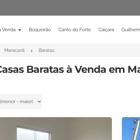
à Venda
Boqueirão
Canto do Forte
Caiçara
Guilher
Maracanã
Baratas
Casas Baratas à Venda em Ma
por