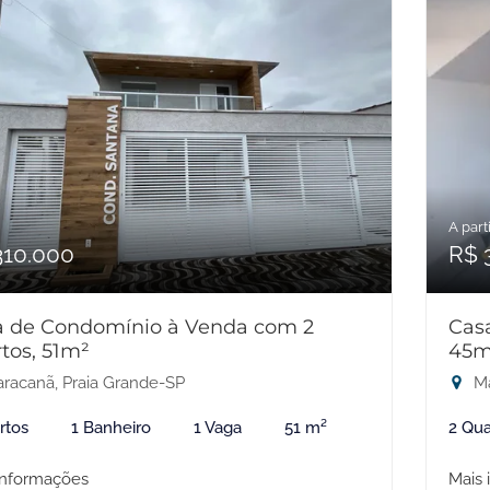
A parti
310.000
R$ 
a de Condomínio à Venda com 2
Cas
tos, 51m²
45m
racanã, Praia Grande-SP
Ma
rtos
1 Banheiro
1 Vaga
51 m²
2 Qua
informações
Mais 