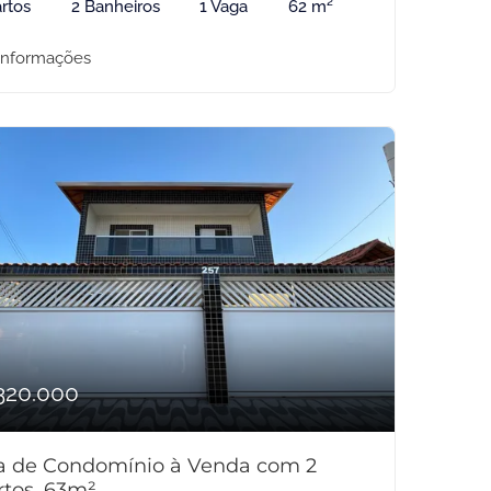
rtos
2 Banheiros
1 Vaga
62 m²
informações
320.000
a de Condomínio à Venda com 2
rtos, 63m²