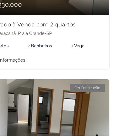
330.000
rado à Venda com 2 quartos
racanã, Praia Grande-SP
rtos
2 Banheiros
1 Vaga
informações
Em Construção