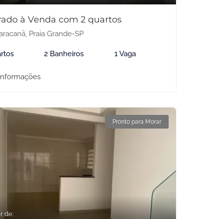
rado à Venda com 2 quartos
racanã, Praia Grande-SP
rtos
2 Banheiros
1 Vaga
informações
Pronto para Morar
r de: