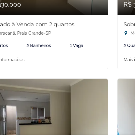
330.000
R$ 
ado à Venda com 2 quartos
Sob
racanã, Praia Grande-SP
Ma
rtos
2 Banheiros
1 Vaga
2 Qua
informações
Mais 