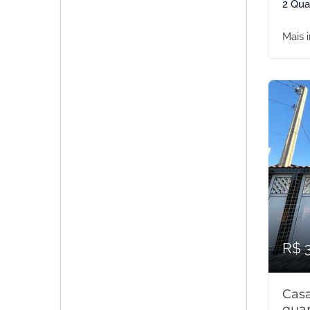
2 Qua
Mais 
R$ 
Cas
quar