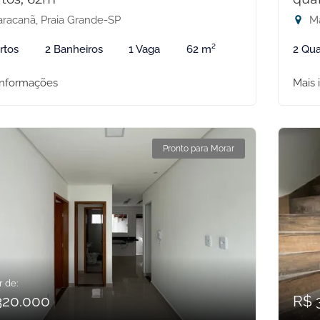
racanã, Praia Grande-SP
Ma
rtos
2 Banheiros
1 Vaga
62 m²
2 Qua
informações
Mais 
Pronto para Morar
r de:
320.000
R$ 