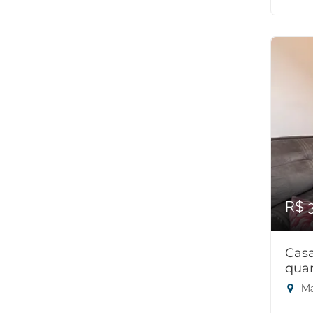
R$ 
Cas
quar
Ma