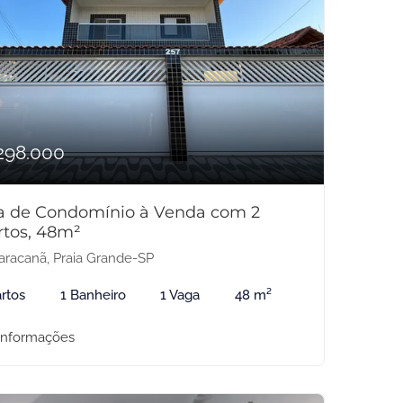
298.000
a de Condomínio à Venda com 2
rtos, 48m²
racanã, Praia Grande-SP
rtos
1 Banheiro
1 Vaga
48 m²
informações