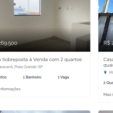
269.500
R$ 
 Sobreposta à Venda com 2 quartos
Cas
qua
racanã, Praia Grande-SP
Ma
rtos
1 Banheiro
1 Vaga
2 Qua
informações
Mais 