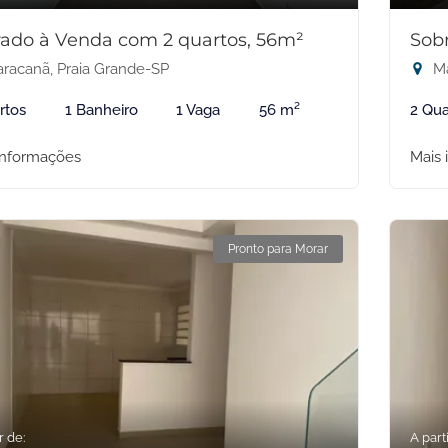
ado à Venda com 2 quartos, 56m²
Sob
racanã, Praia Grande-SP
Ma
rtos
1 Banheiro
1 Vaga
56 m²
2 Qua
informações
Mais 
Pronto para Morar
r de:
A parti