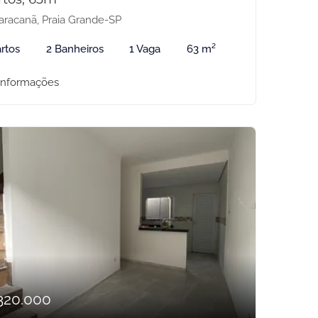
racanã, Praia Grande-SP
rtos
2 Banheiros
1 Vaga
63 m²
informações
320.000