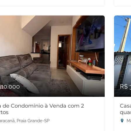
310.000
R$ 
a de Condomínio à Venda com 2
Cas
tos
qua
racanã, Praia Grande-SP
Ma