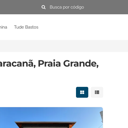
mina
Tude Bastos
racanã, Praia Grande,
Mostrar resultados e
Mostrar resulta