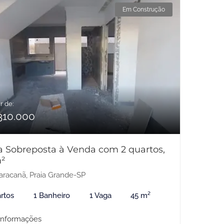
Em Construção
r de:
310.000
a Sobreposta à Venda com 2 quartos,
²
racanã, Praia Grande-SP
rtos
1 Banheiro
1 Vaga
45 m²
informações