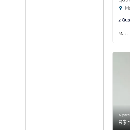
Ma
2 Qua
Mais 
A parti
R$ 