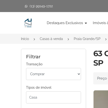
(13) 99149-1722
Página inicial
Destaques Exclusivos
Imóveis 
Início
Casas à venda
Praia Grande/SP
63 
Filtrar
SP
Transação
Ordenar 
Tipos de imóvel