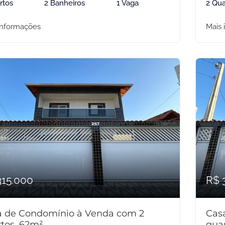
rtos
2 Banheiros
1 Vaga
2 Qua
informações
Mais 
315.000
R$ 
a de Condomínio à Venda com 2
Cas
tos, 62m²
qua