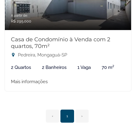
A partir de:
R$ 295.000
Casa de Condomínio à Venda com 2
quartos, 70m²
Pedreira, Mongaguá-SP
2 Quartos
2 Banheiros
1 Vaga
70 m²
Mais informações
‹
1
›