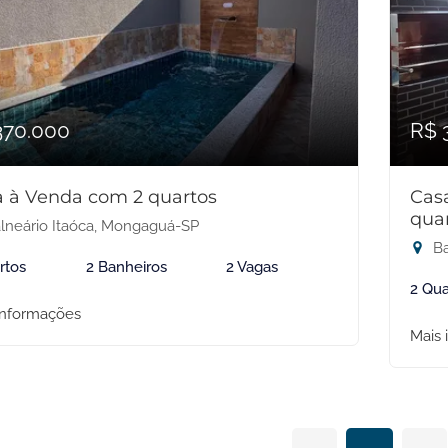
370.000
R$ 
 à Venda com 2 quartos
Cas
qua
lneário Itaóca, Mongaguá-SP
Ba
rtos
2 Banheiros
2 Vagas
2 Qua
informações
Mais 