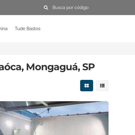
mina
Tude Bastos
taóca, Mongaguá, SP
Mostrar resultados e
Mostrar resulta