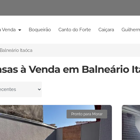
à Venda
Boqueirão
Canto do Forte
Caiçara
Guilher
Balneário Itaóca
asas à Venda em Balneário I
por
Pronto para Morar