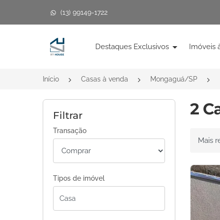
(13) 99149-1722
Página inicial
Destaques Exclusivos
Imóveis 
Início
Casas à venda
Mongaguá/SP
2 C
Filtrar
Transação
Ordenar 
Tipos de imóvel