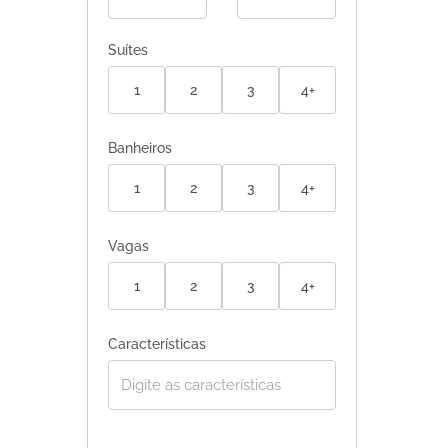
Suítes
1
2
3
4+
Banheiros
1
2
3
4+
Vagas
1
2
3
4+
Características