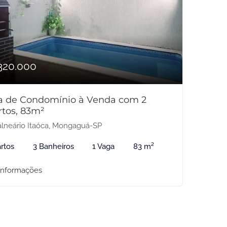
320.000
a de Condomínio à Venda com 2
rtos, 83m²
lneário Itaóca, Mongaguá-SP
rtos
3 Banheiros
1 Vaga
83 m²
informações