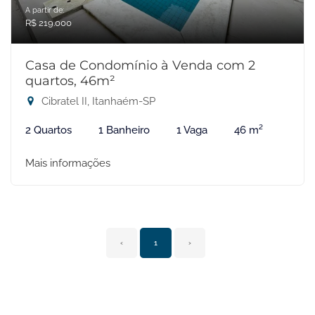
A partir de:
R$ 219.000
Casa de Condomínio à Venda com 2
quartos, 46m²
Cibratel II, Itanhaém-SP
2 Quartos
1 Banheiro
1 Vaga
46 m²
Mais informações
‹
1
›