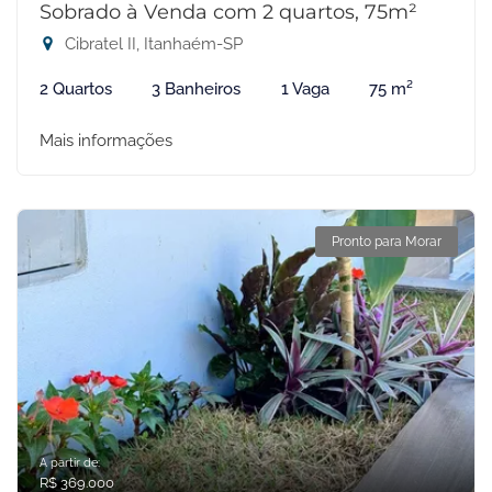
Sobrado à Venda com 2 quartos, 75m²
Cibratel II, Itanhaém-SP
2 Quartos
3 Banheiros
1 Vaga
75 m²
Mais informações
Pronto para Morar
A partir de:
R$ 369.000