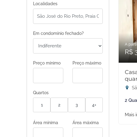
Localidades
Em condomínio fechado?
A parti
R$ 
Preço mínimo
Preço máximo
Cas
quar
Sã
Quartos
2 Qua
1
2
3
4+
Mais 
Área mínima
Área máxima