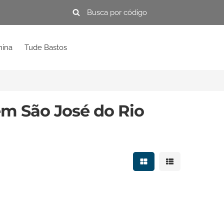
mina
Tude Bastos
m São José do Rio
Mostrar resultados e
Mostrar resulta