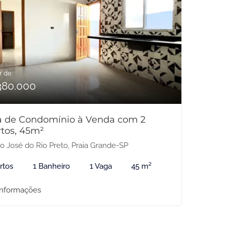
r de:
380.000
a de Condomínio à Venda com 2
tos, 45m²
o José do Rio Preto, Praia Grande-SP
rtos
1 Banheiro
1 Vaga
45 m²
informações