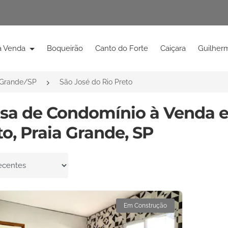
à Venda
Boqueirão
Canto do Forte
Caiçara
Guilher
 Grande/SP
São José do Rio Preto
asa de Condomínio à Venda e
to, Praia Grande, SP
por
Em Construção