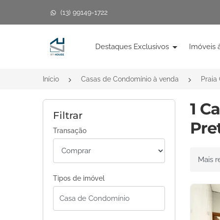
(13) 99149-1722
Página inicial
Destaques Exclusivos
Imóveis 
Início
Casas de Condomínio à venda
Praia
1 C
Filtrar
Pre
Transação
Ordenar 
Tipos de imóvel