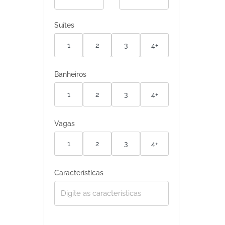
Suítes
1
2
3
4+
Banheiros
1
2
3
4+
Vagas
1
2
3
4+
Características