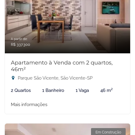
A partir de:
R$ 337.300
Apartamento à Venda com 2 quartos,
46m²
Parque São Vicente, São Vicente-SP
2 Quartos
1 Banheiro
1 Vaga
46 m²
Mais informações
Em Construção