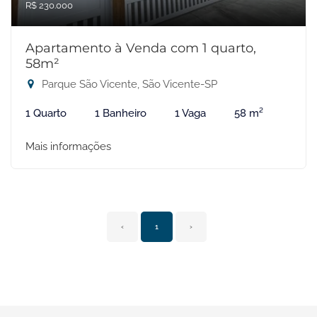
R$ 230.000
Apartamento à Venda com 1 quarto,
58m²
Parque São Vicente, São Vicente-SP
1 Quarto
1 Banheiro
1 Vaga
58 m²
Mais informações
‹
1
›