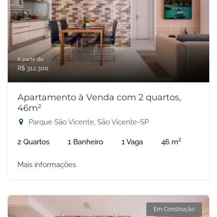
A partir de:
R$ 312.300
Apartamento à Venda com 2 quartos,
46m²
Parque São Vicente, São Vicente-SP
2 Quartos
1 Banheiro
1 Vaga
46 m²
Mais informações
Em Construção