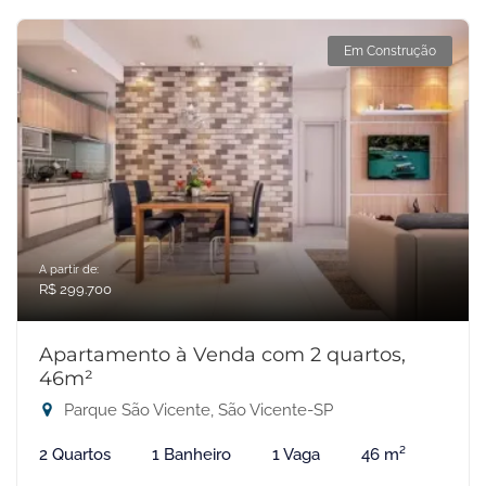
Em Construção
A partir de:
R$ 299.700
Apartamento à Venda com 2 quartos,
46m²
Parque São Vicente, São Vicente-SP
2 Quartos
1 Banheiro
1 Vaga
46 m²