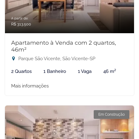
A partir de:
R$ 313.500
Apartamento à Venda com 2 quartos,
46m²
Parque São Vicente, São Vicente-SP
2 Quartos
1 Banheiro
1 Vaga
46 m²
Mais informações
Em Construção