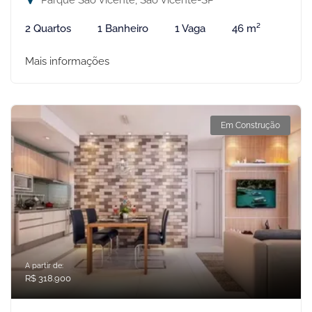
Parque São Vicente, São Vicente-SP
2 Quartos
1 Banheiro
1 Vaga
46 m²
Mais informações
Em Construção
A partir de:
R$ 318.900