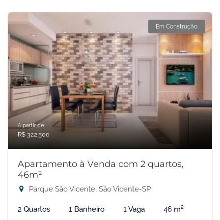
Em Construção
A partir de:
R$ 322.500
Apartamento à Venda com 2 quartos,
46m²
Parque São Vicente, São Vicente-SP
2 Quartos
1 Banheiro
1 Vaga
46 m²