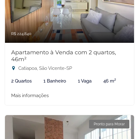
R$ 224.840
Apartamento à Venda com 2 quartos,
46m²
Catiapoa, São Vicente-SP
2 Quartos
1 Banheiro
1 Vaga
46 m²
Mais informações
Pronto para Morar