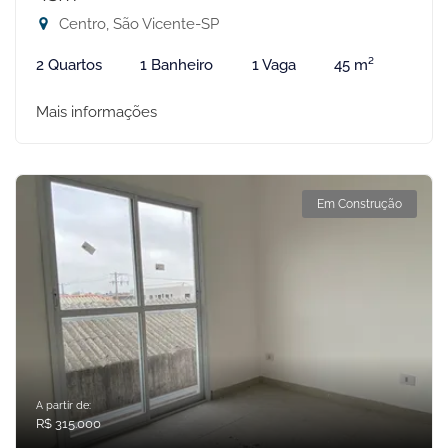
Centro, São Vicente-SP
2 Quartos
1 Banheiro
1 Vaga
45 m²
Mais informações
Em Construção
A partir de:
R$ 315.000