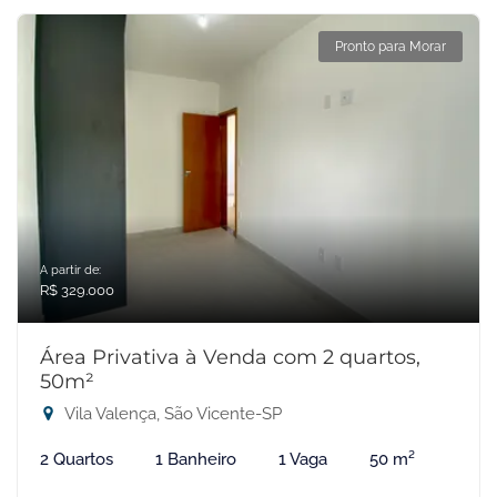
Pronto para Morar
A partir de:
R$ 329.000
Área Privativa à Venda com 2 quartos,
50m²
Vila Valença, São Vicente-SP
2 Quartos
1 Banheiro
1 Vaga
50 m²