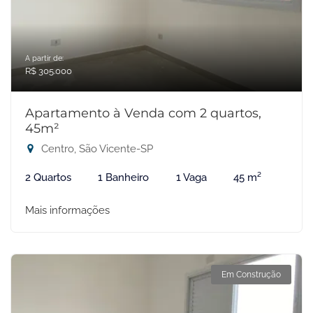
A partir de:
R$ 305.000
Apartamento à Venda com 2 quartos,
45m²
Centro, São Vicente-SP
2 Quartos
1 Banheiro
1 Vaga
45 m²
Mais informações
Em Construção