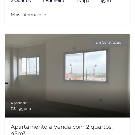
2 Quartos
1 Banheiro
1 Vaga
45 m²
Mais informações
Em Construção
A partir de:
R$ 295.000
Apartamento à Venda com 2 quartos,
45m²