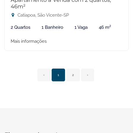
Apartamento à Venda com 2 quartos,
46m²
Catiapoa, São Vicente-SP
2 Quartos
1 Banheiro
1 Vaga
46 m²
Mais informações
‹
1
2
›