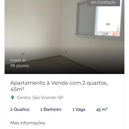
Em Construção
A partir de:
R$ 315.000
Apartamento à Venda com 2 quartos,
45m²
Centro, São Vicente-SP
2 Quartos
1 Banheiro
1 Vaga
45 m²
Mais informações