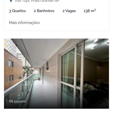
Vila Tupi, Praia Grande-SP
3 Quartos
2 Banheiros
2 Vagas
138 m²
Mais informações
R$ 550.000