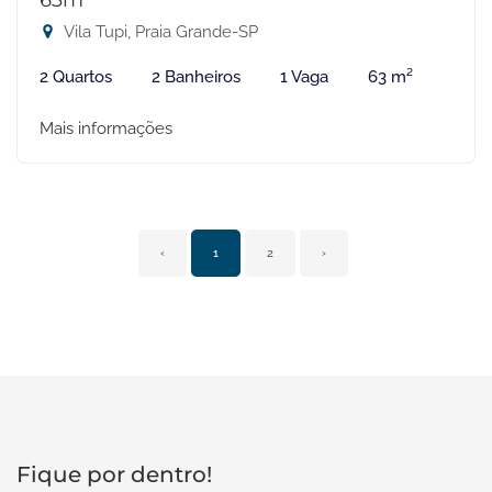
63m²
Vila Tupi, Praia Grande-SP
2 Quartos
2 Banheiros
1 Vaga
63 m²
Mais informações
‹
1
2
›
Fique por dentro!