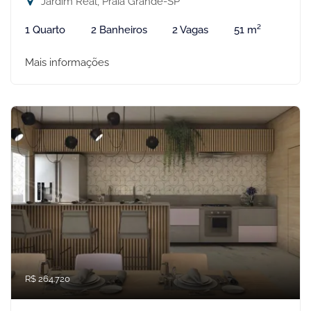
Jardim Real, Praia Grande-SP
1 Quarto
2 Banheiros
2 Vagas
51 m²
Mais informações
R$ 264.720