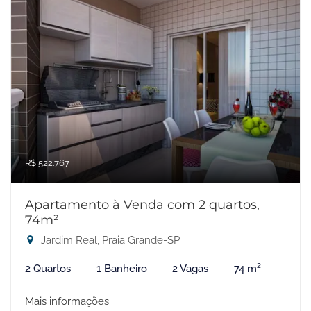
R$ 522.767
Apartamento à Venda com 2 quartos,
74m²
Jardim Real, Praia Grande-SP
2 Quartos
1 Banheiro
2 Vagas
74 m²
Mais informações