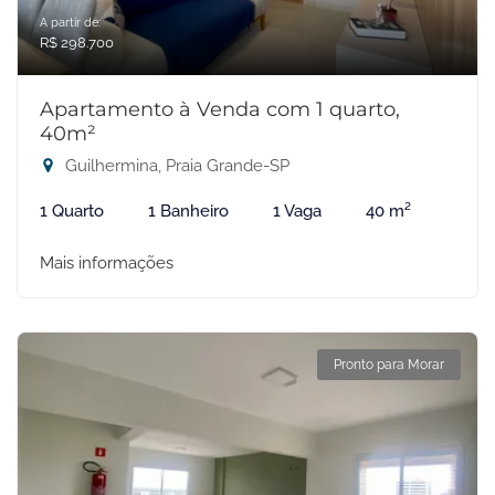
A partir de:
R$ 298.700
Apartamento à Venda com 1 quarto,
40m²
Guilhermina, Praia Grande-SP
1 Quarto
1 Banheiro
1 Vaga
40 m²
Mais informações
Pronto para Morar