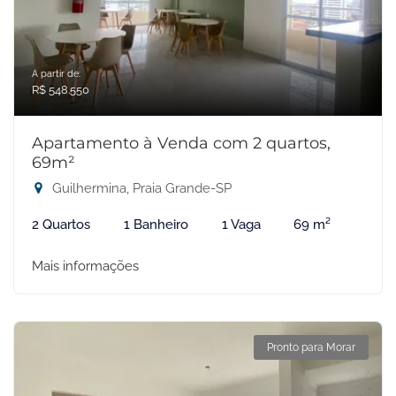
A partir de:
R$ 548.550
Apartamento à Venda com 2 quartos,
69m²
Guilhermina, Praia Grande-SP
2 Quartos
1 Banheiro
1 Vaga
69 m²
Mais informações
Pronto para Morar