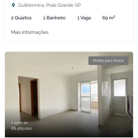
Guilhermina, Praia Grande-SP
2 Quartos
1 Banheiro
1 Vaga
69 m²
Mais informações
Pronto para Morar
A partir de:
R$ 565.000