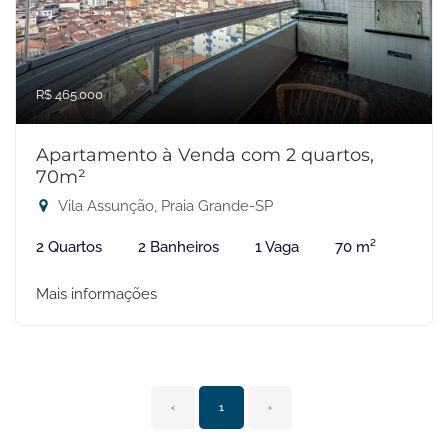
R$ 465.000
Apartamento à Venda com 2 quartos,
70m²
Vila Assunção, Praia Grande-SP
2 Quartos
2 Banheiros
1 Vaga
70 m²
Mais informações
‹
1
›