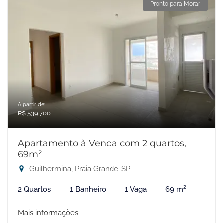
Pronto para Morar
A partir de:
R$ 539.700
Apartamento à Venda com 2 quartos,
69m²
Guilhermina, Praia Grande-SP
2 Quartos
1 Banheiro
1 Vaga
69 m²
Mais informações