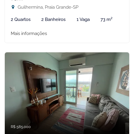
Guilhermina, Praia Grande-SP
2 Quartos
2 Banheiros
1 Vaga
73 m²
Mais informações
R$ 585.000