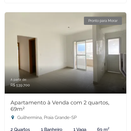
Pronto para Morar
A partir de:
R$ 539.700
Apartamento à Venda com 2 quartos,
69m²
Guilhermina, Praia Grande-SP
2 Quartos
1 Banheiro
1 Vaga
69 m²