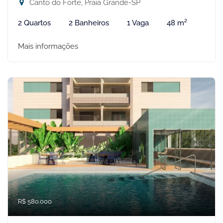
Canto do Forte, Praia Grande-SP
2 Quartos
2 Banheiros
1 Vaga
48 m²
Mais informações
R$ 580.000