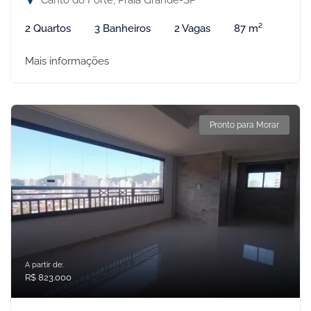
Canto do Forte, Praia Grande-SP
2 Quartos
3 Banheiros
2 Vagas
87 m²
Mais informações
Pronto para Morar
A partir de:
R$ 823.000