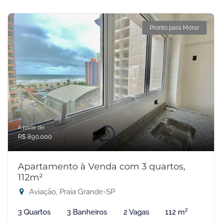
Pronto para Morar
A partir de:
R$ 890.000
Apartamento à Venda com 3 quartos,
112m²
Aviação, Praia Grande-SP
3 Quartos
3 Banheiros
2 Vagas
112 m²