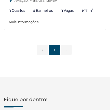
Aviação, Praia Grande-SP
3 Quartos
4 Banheiros
3 Vagas
197 m²
Mais informações
‹
1
›
Fique por dentro!