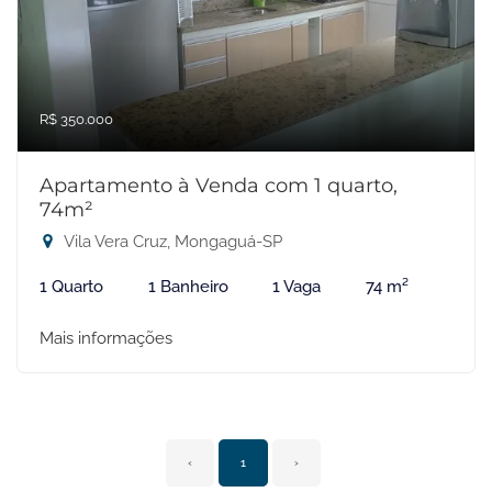
R$ 350.000
Apartamento à Venda com 1 quarto,
74m²
Vila Vera Cruz, Mongaguá-SP
1 Quarto
1 Banheiro
1 Vaga
74 m²
Mais informações
‹
1
›