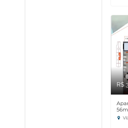
R$ 
Apar
56m
Vi