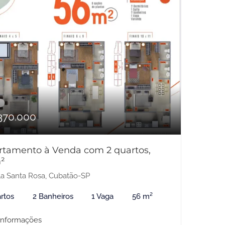
370.000
rtamento à Venda com 2 quartos,
²
la Santa Rosa, Cubatão-SP
rtos
2 Banheiros
1 Vaga
56 m²
informações