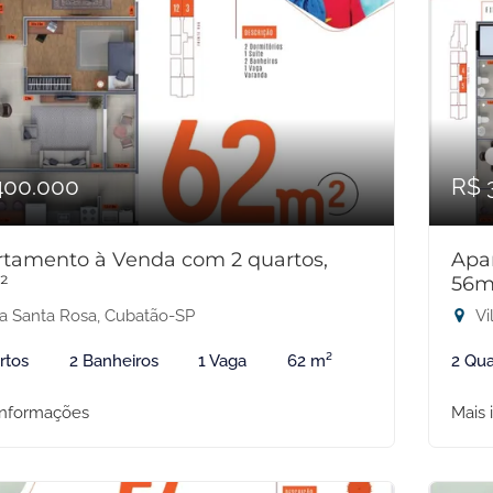
400.000
R$ 
tamento à Venda com 2 quartos,
Apa
²
56m
la Santa Rosa, Cubatão-SP
Vi
rtos
2 Banheiros
1 Vaga
62 m²
2 Qua
informações
Mais 