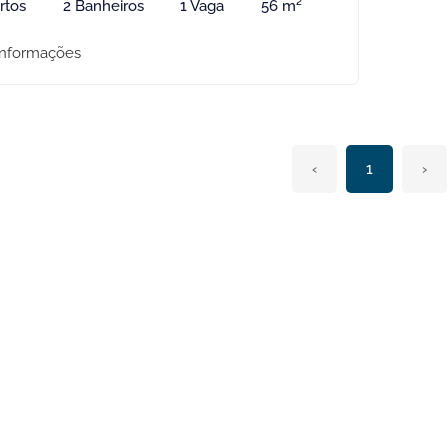
rtos
2 Banheiros
1 Vaga
56 m²
informações
‹
1
›