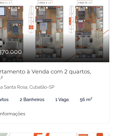
370.000
rtamento à Venda com 2 quartos,
²
la Santa Rosa, Cubatão-SP
rtos
2 Banheiros
1 Vaga
56 m²
informações