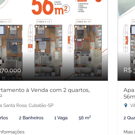
370.000
R$ 
tamento à Venda com 2 quartos,
Apa
²
56m
la Santa Rosa, Cubatão-SP
Vi
rtos
2 Banheiros
1 Vaga
56 m²
2 Qua
informações
Mais 