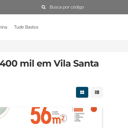
mina
Tude Bastos
400 mil em Vila Santa
Mostrar resultados e
Mostrar resulta