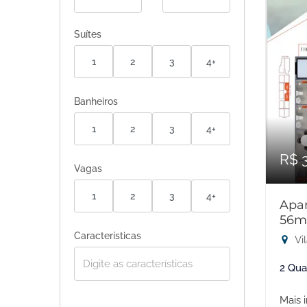
Suítes
1
2
3
4+
Banheiros
1
2
3
4+
R$ 
Vagas
1
2
3
4+
Apar
56m
Características
Vi
2 Qua
Mais 