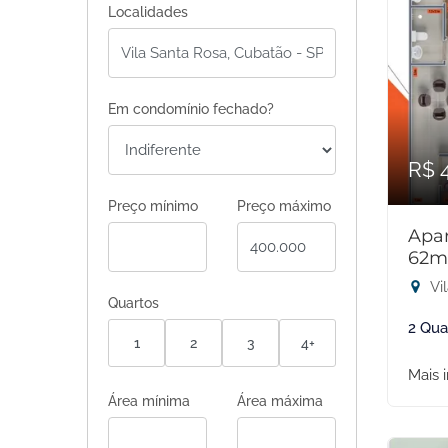
Localidades
Em condomínio fechado?
R$ 
Preço mínimo
Preço máximo
Apar
62m
Vi
Quartos
2 Qua
1
2
3
4+
Mais 
Área mínima
Área máxima