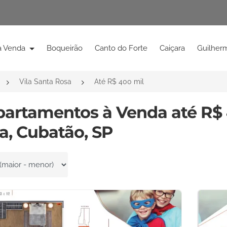
à Venda
Boqueirão
Canto do Forte
Caiçara
Guilher
Vila Santa Rosa
Até R$ 400 mil
partamentos à Venda até R$ 
a, Cubatão, SP
por