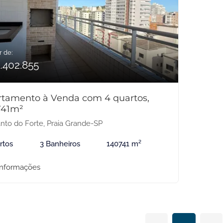
r de:
.402.855
tamento à Venda com 4 quartos,
741m²
nto do Forte, Praia Grande-SP
rtos
3 Banheiros
140741 m²
informações