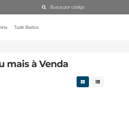
mina
Tude Bastos
u mais à Venda
Mostrar resultados e
Mostrar resulta