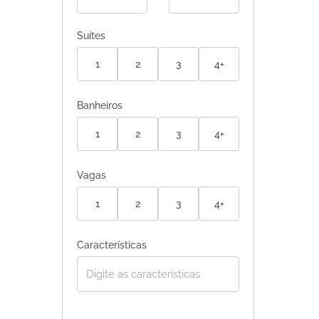
Suítes
1
2
3
4+
Banheiros
1
2
3
4+
Vagas
1
2
3
4+
Características