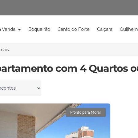
à Venda
Boqueirão
Canto do Forte
Caiçara
Guilher
 mais
partamento com 4 Quartos o
por
Pronto para Morar