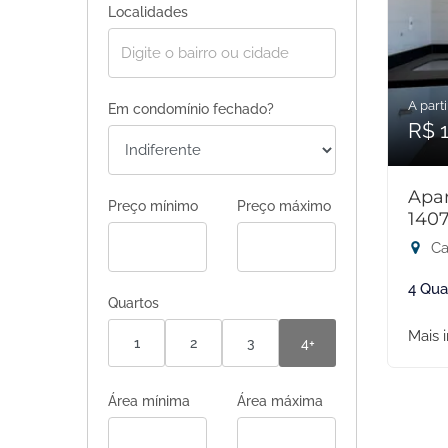
Localidades
A parti
Em condomínio fechado?
R$ 1
Apar
Preço mínimo
Preço máximo
140
Ca
4 Qua
Quartos
Mais 
1
2
3
4+
Área mínima
Área máxima